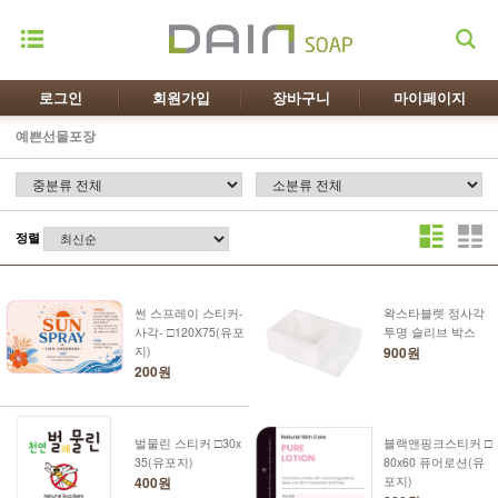
로그인
회원가입
장바구니
마이페이지
예쁜선물포장
정렬
썬 스프레이 스티커-
왁스타블렛 정사각
사각- □120X75(유포
투명 슬리브 박스
지)
900원
200원
벌물린 스티커 □30x
블랙앤핑크스티커 □
35(유포지)
80x60 퓨어로션(유
400원
포지)