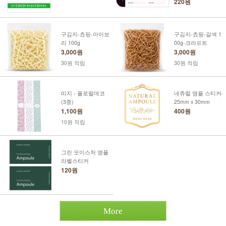
220원
구김지-쵸핑-아이보
구김지-쵸핑-갈색 1
리 100g
00g-크라프트
3,000원
3,000원
30원 적립
30원 적립
띠지 - 플로럴데코
네츄럴 앰플 스티커-
(3종)
25mm x 30mm
1,100원
400원
10원 적립
그린 모이스처 앰플
라벨스티커
120원
More