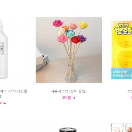
스 80:20(에탄올
디퓨저스틱 (장미 꽃잎)
뽀로
)
350원
0원