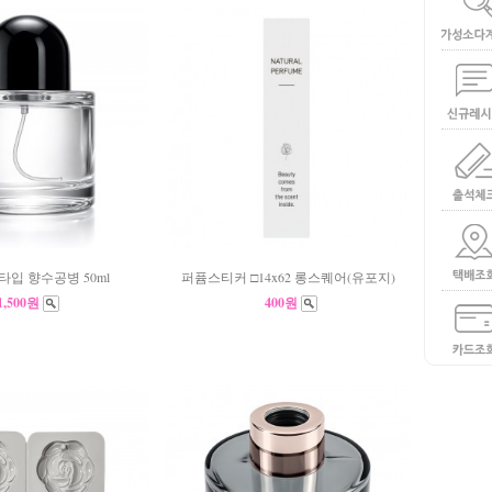
타입 향수공병 50ml
퍼퓸스티커 □14x62 롱스퀘어(유포지)
1,500원
400원