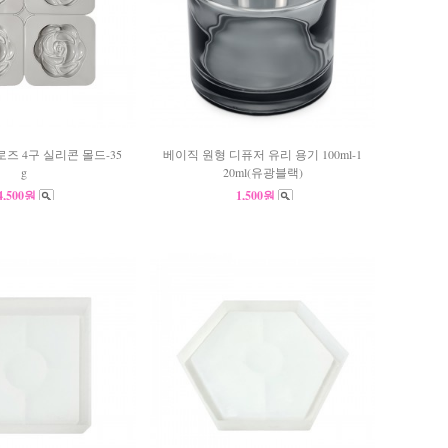
즈 4구 실리콘 몰드-35
베이직 원형 디퓨저 유리 용기 100ml-1
g
20ml(유광블랙)
4,500원
1,500원