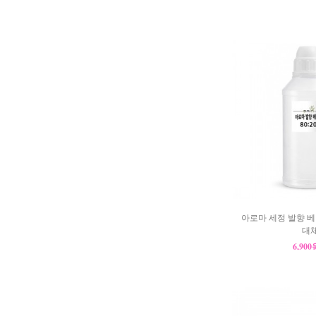
아로마 세정 발향 베이
대체
6,90