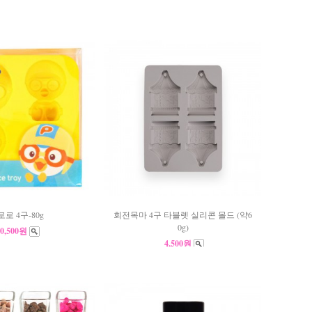
로 4구-80g
회전목마 4구 타블렛 실리콘 몰드 (약6
0g)
10,500원
4,500원