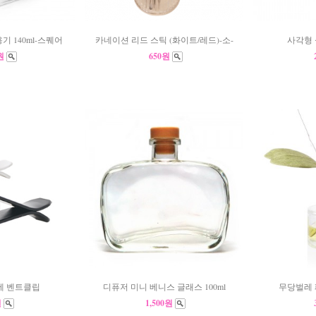
기 140ml-스퀘어
카네이션 리드 스틱 (화이트/레드)-소-
사각형 
0원
650원
제 벤트클립
디퓨저 미니 베니스 글래스 100ml
무당벌레 
원
1,500원