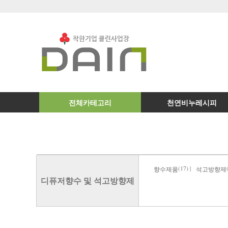
전체카테고리
천연비누레시피
(17) |
향수제품
석고방향제
디퓨저향수 및 석고방향제