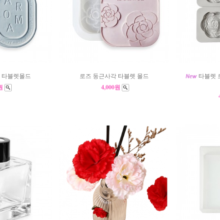
 타블렛몰드
로즈 둥근사각 타블렛 몰드
타블렛 로
0원
4,000원