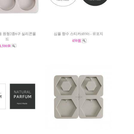
 원형2종6구 실리콘몰
심플 향수 스티커(Ø30) - 유포지
드
450원
4,500원