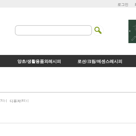
로그인
양초/생활용품외레시피
로션/크림/에센스레시피
(51) |
(81) |
디퓨저