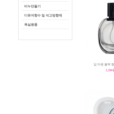
비누만들기
디퓨저향수 및 석고방향제
욕실용품
딥 타원 블랙 향
2,20