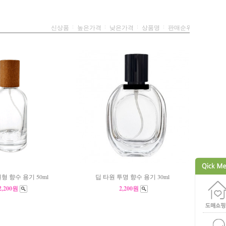
신상품
높은가격
낮은가격
상품명
판매순위
형 향수 용기 50ml
딥 타원 투명 향수 용기 30ml
2,200원
2,200원