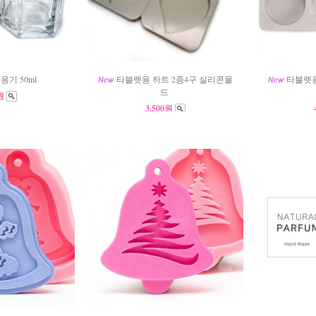
용기 50ml
타블렛용 하트 2종4구 실리콘몰
타블렛용
드
0원
3,500원