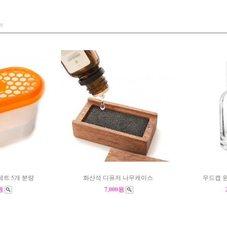
9
트 5개 분량
화산석 디퓨저 나무케이스
우드캡 원
0원
7,000원