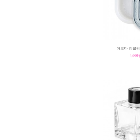
아로마 앰블럼
4,00