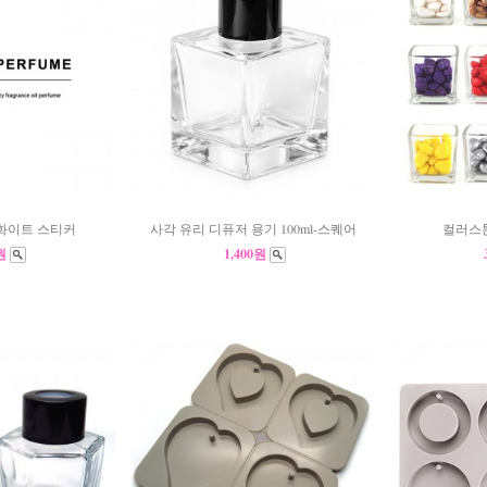
화이트 스티커
사각 유리 디퓨저 용기 100ml-스퀘어
컬러스톤
0원
1,400원