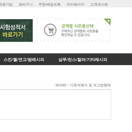
회원가입
장바구니
주문/배송조회
마이페이지
고객게시판
스킨/젤/연고/밤레시피
샴푸/린스/컬러/기타레시피
-
>
HOME
디퓨저향수 및 석고방향제