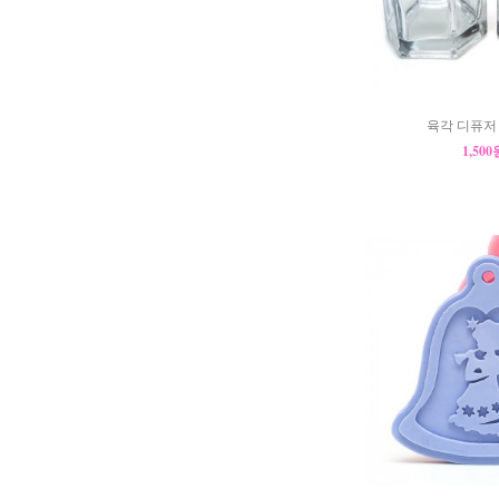
육각 디퓨저 
1,50