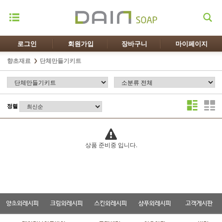
로그인
회원가입
장바구니
마이페이지
향초재료
단체만들기키트
정렬
상품 준비중 입니다.
양초외레시피
크림외레시피
스킨외레시피
샴푸외레시피
고객게시판