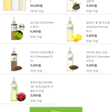
L
냉압착
24,000원
3,500원
240원 적립
30원 적립
님오일 비정제(Nee
달맞이 꽃 종자오일
m B.O)
(Evening Primrose
6,800원
B.O)
3,000원
60원 적립
30원 적립
대마씨 비정제/햄프
대마씨 정제 오일 /
씨드(Hempseed B.
햄프씨드(Hempsee
O)
d B.O)
4,500원
4,500원
40원 적립
40원 적립
동백오일(Camellia
Oil)-정제/냉압착-카
멜리아오일
3,000원
30원 적립
More