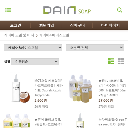
로그인
회원가입
장바구니
마이페이지
캐리어 오일 및 버터
캐리어&베이스오일
정렬
MCT오일 카프릴릭/
★팜1L+코코넛1L
카프릭트리글리세라
+피마자500ml+미강
이드 Caprylic/capric
500ml+포도씨100ml
Triglyceride
+캐놀라100ml
2,500원
27,000원
20원 적립
270원 적립
★퓨어 올리브유1L
녹차씨오일(Green T
+팜유1L+코코넛유1
ea seed B.O)-정제/