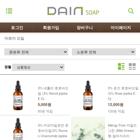
로그인
회원가입
장바구니
마이페이지
아로마 오일
정렬
3% 네롤리 호호바오
3% 로즈 호호바오일
일 (3% Neroli jojoba
(3% Rose jojoba E.
E.O)
O)
5,000원
12,000원
50원 적립
120원 적립
3% 카모마일로먼 호
Allergy Free 마일드
호바오일(3% Roma
그린 (Mild Green)
n Chamomile jojoba
향-알러지프리