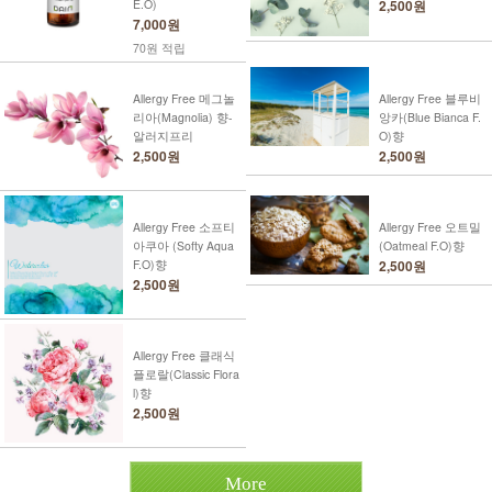
E.O)
2,500원
7,000원
70원 적립
Allergy Free 메그놀
Allergy Free 블루비
리아(Magnolia) 향-
앙카(Blue Bianca F.
알러지프리
O)향
2,500원
2,500원
Allergy Free 소프티
Allergy Free 오트밀
아쿠아 (Softy Aqua
(Oatmeal F.O)향
F.O)향
2,500원
2,500원
Allergy Free 클래식
플로랄(Classic Flora
l)향
2,500원
More