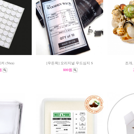
 (56ea)
[우든윅] 오리지널 우드심지 S
조개,
0원
800원