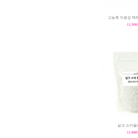
고농축 지용성 액체 
11,50
실크 소이필라
11,00