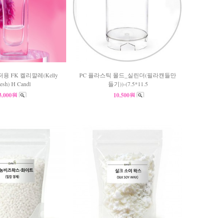
용 FK 켈리깔레(Kelly
PC 플라스틱 몰드_실린더(필라캔들만
esh) H Candl
들기))-(7.5*11.5
3,000원
10,500원