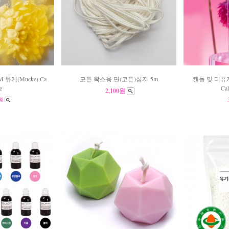
뮤케(Mucke) Ca
모든 왁스용 면(코튼)심지-5m
캔들 및 디퓨저
e
Cal
2,100원
0원