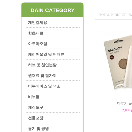
DAIN CATEGORY
TOTAL PRODUCT : 28
개인결제용
향초재료
아로마오일
캐리어오일 및 버터류
허브 및 천연분말
원재료 및 첨가제
비누베이스 및 색소
비누틀
다부치 몰
제작도구
2,00
선물포장
용기 및 공병