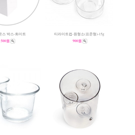
온스 박스-화이트
티라이트컵-원형소(표준형)-15g
500원
900원