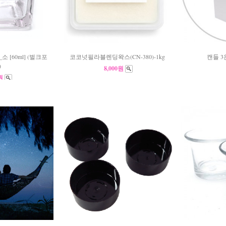
 [60ml] (벌크포
코코넛필라블렌딩왁스(CN-380)-1kg
캔들 3
)
8,000원
0원