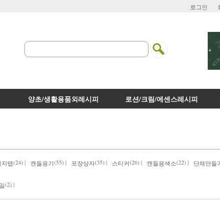
로그인
양초/생활용품외레시피
로션/크림/에센스레시피
(24) |
(55) |
(35) |
(26) |
(22) |
심지탭
캔들용기
포장상자
스티커
캔들용색소
단체만들
(2) |
일