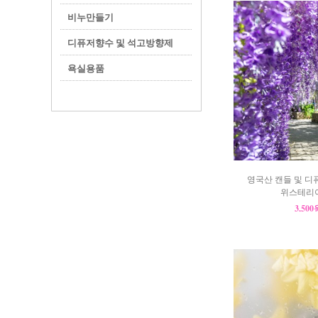
비누만들기
디퓨저향수 및 석고방향제
욕실용품
영국산 캔들 및 디
위스테리아(
3,50