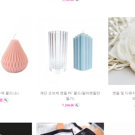
제 몰드(소)
계단 오브제 캔들 PC 몰드(필라캔들만
캔들 및 디퓨저
들기)
D
0원
7,500원