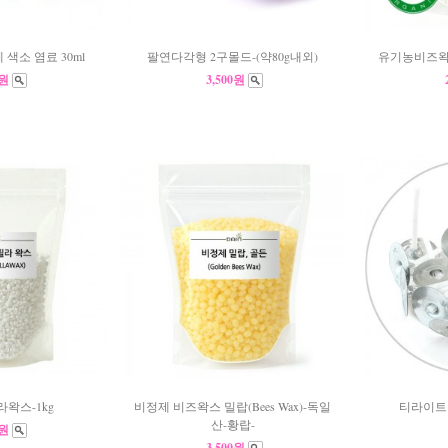
색소 염료 30ml
팔연다각형 2구몰드-(약80g내외)
유기농비즈왁스
0원
3,500원
왁스-1kg
비정제 비즈왁스 밀랍(Bees Wax)-독일
티라이트
산-황랍-
0원
3,500원