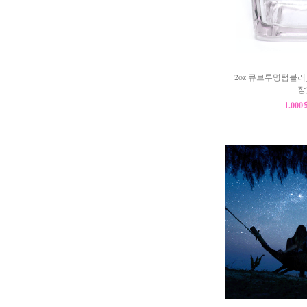
2oz 큐브투명텀블러_소
장
1,00