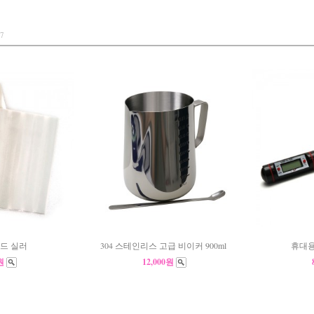
7
드 실러
304 스테인리스 고급 비이커 900ml
휴대용
0원
12,000원