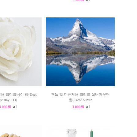
용 딥디크베이 향(Deep
캔들 및 디퓨저용 크리드 실버마운틴
ic Bay F.O)
향(Creed Silver
3,000원
3,000원