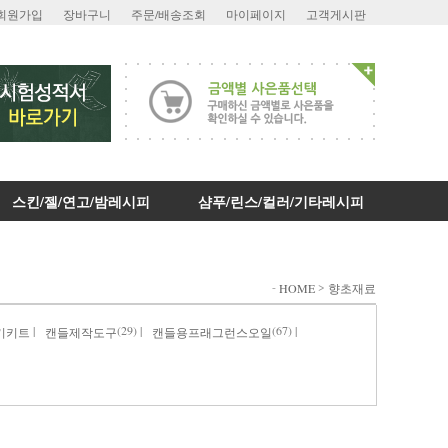
회원가입
장바구니
주문/배송조회
마이페이지
고객게시판
스킨/젤/연고/밤레시피
샴푸/린스/컬러/기타레시피
-
>
HOME
향초재료
|
(29) |
(67) |
기키트
캔들제작도구
캔들용프래그런스오일