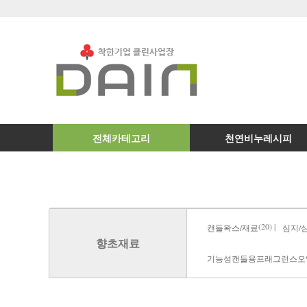
전체카테고리
천연비누레시피
(20) |
캔들왁스/재료
심지/
향초재료
기능성캔들용프래그런스오