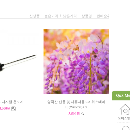
신상품
높은가격
낮은가격
상품명
판매순위
 디지털 온도계
영국산 캔들 및 디퓨저용 CA 위스테리
아(Wisteria) Ca
8,000원
3,500원