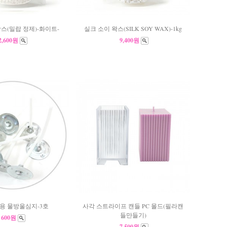
(밀랍 정제)-화이트-
실크 소이 왁스(SILK SOY WAX)-1kg
2,600원
9,400원
용 물방울심지-3호
사각 스트라이프 캔들 PC 몰드(필라캔
들만들기)
600원
7,500원