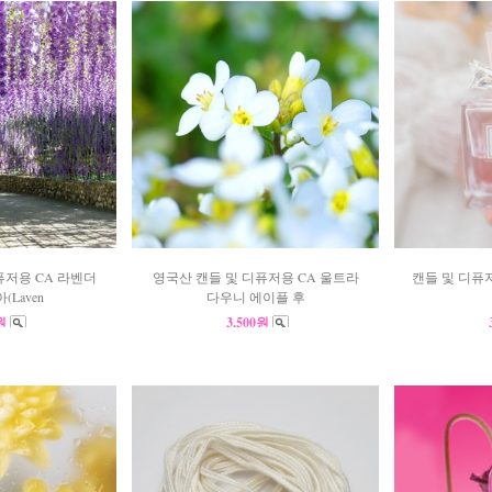
퓨저용 CA 라벤더
영국산 캔들 및 디퓨저용 CA 울트라
캔들 및 디퓨저
Laven
다우니 에이플 후
0원
3,500원