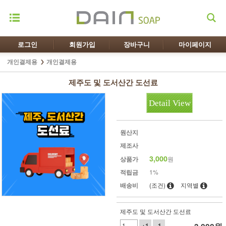
로그인
회원가입
장바구니
마이페이지
개인결제용
개인결제용
제주도 및 도서산간 도선료
Detail View
원산지
제조사
3,000
상품가
원
적립금
1%
배송비
(조건)
지역별
제주도 및 도서산간 도선료
+1
-1