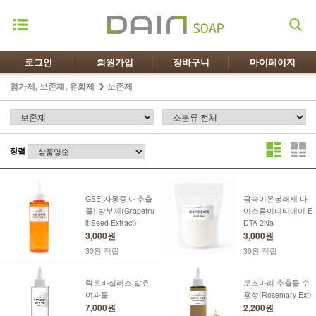
로그인
회원가입
장바구니
마이페이지
첨가제, 보존제, 유화제
보존제
정렬
GSE(자몽종자 추출
금속이온봉쇄제 다
물) 방부제(Grapefru
이소듐이디티에이 E
it Seed Extract)
DTA 2Na
3,000원
3,000원
30원 적립
30원 적립
락토바실러스 발효
로즈마리 추출물 수
여과물
용성(Rosemary Ext)
7,000원
2,200원