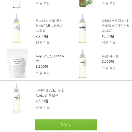
70원 적립
20원 적립
로즈마리오일 항산
멀티나트로틱스(네
화제(ROE ; 방부제)-
츄로틱스)(천연산화
지용성
방지제)
2,700원
4,000원
20원 적립
40원 적립
무수 구연산(Citric A
복합 파라벤
cid)
2,000원
3,500원
20원 적립
30원 적립
비타민 E (Vitamin E
Acetate)-독일산
2,500원
20원 적립
More