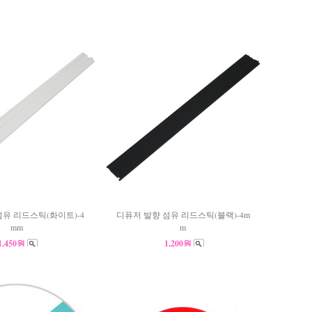
섬유 리드스틱(화이트)-4
디퓨저 발향 섬유 리드스틱(블랙)-4m
mm
m
1,450원
1,200원