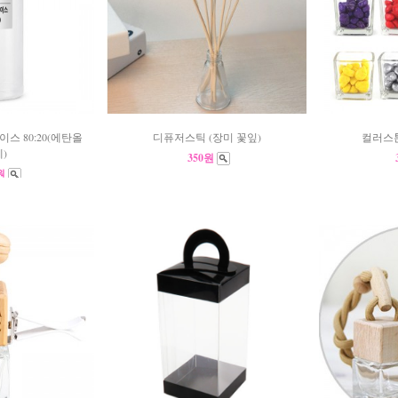
스 80:20(에탄올
디퓨저스틱 (장미 꽃잎)
컬러스톤
)
350원
0원