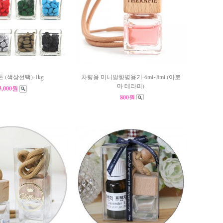
 (색상선택)-1kg
차량용 미니발향병용기-6ml~8ml (아로
마 테라피)
3,000원
800원