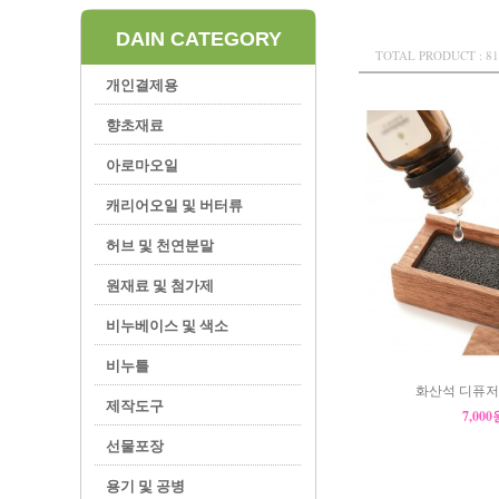
DAIN CATEGORY
TOTAL PRODUCT : 81
개인결제용
향초재료
아로마오일
캐리어오일 및 버터류
허브 및 천연분말
원재료 및 첨가제
비누베이스 및 색소
비누틀
화산석 디퓨저
제작도구
7,00
선물포장
용기 및 공병