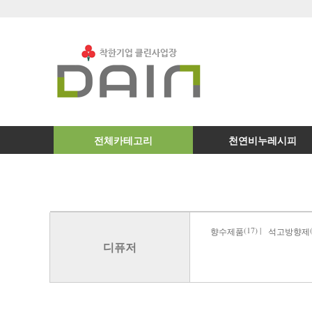
전체카테고리
천연비누레시피
(17) |
향수제품
석고방향제
디퓨저