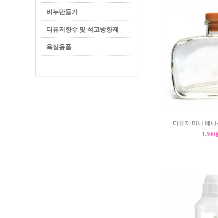
비누만들기
디퓨저향수 및 석고방향제
욕실용품
디퓨저 미니 베니스
1,50