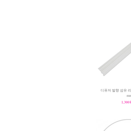
디퓨저 발향 섬유 리
m
1,30