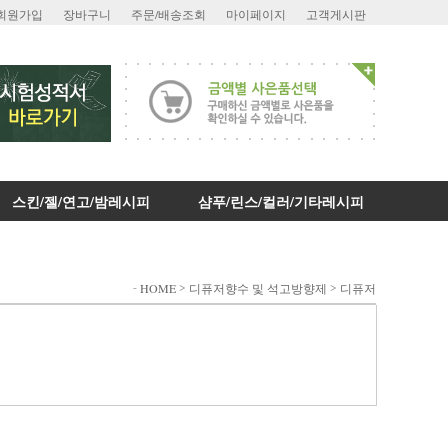
회원가입
장바구니
주문/배송조회
마이페이지
고객게시판
스킨/젤/연고/밤레시피
샴푸/린스/컬러/기타레시피
-
>
>
HOME
디퓨저향수 및 석고방향제
디퓨저