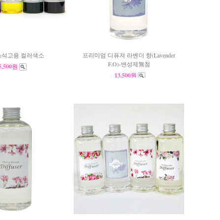
&석고용 컬러색소
프리미엄 디퓨져 라벤더 향(Lavender
F.O)-변성제無첨
5,500원
13,500원