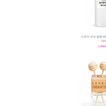
아로마 세정 발향 베이
대체
6,90