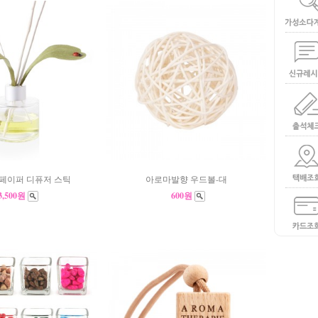
페이퍼 디퓨저 스틱
아로마발향 우드볼-대
3,500원
600원