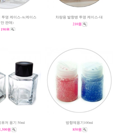
 투명 케이스-A(케이스
차량용 발향병 투명 케이스-대
만 판매)
210원
190원
퓨저 용기 50ml
방향제용기100ml
1,500원
850원