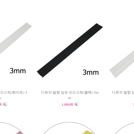
드스틱(화이트)-3
디퓨저 발향 섬유 리드스틱(블랙)-3m
디퓨저 발향 
m
m
0원
1,000원