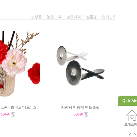
신상품
높은가격
낮은가격
상품명
판매순위
스틱 (화이트/레드)-소-
차량용 방향제 벤트클립
650원
350원