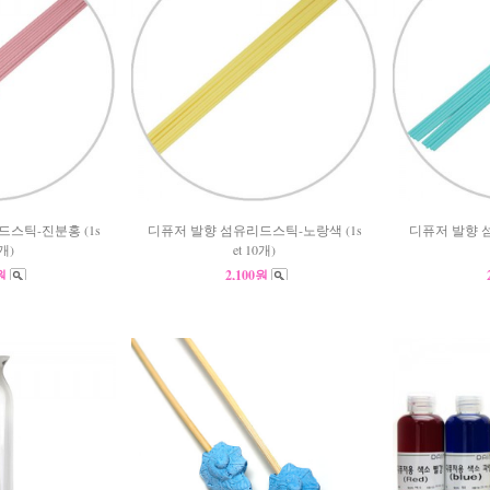
스틱-진분홍 (1s
디퓨저 발향 섬유리드스틱-노랑색 (1s
디퓨저 발향 
0개)
et 10개)
0원
2,100원