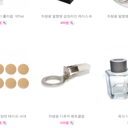
-롤리팝 -약5ml
차량용 발향병 검정라인 케이스-B
차량용 발향병
0원
400원
양면 테이프-10개
차량용 디퓨저 벤트클립
육각 디
0원
650원