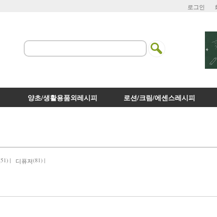
로그인
양초/생활용품외레시피
로션/크림/에센스레시피
(51) |
(81) |
디퓨저