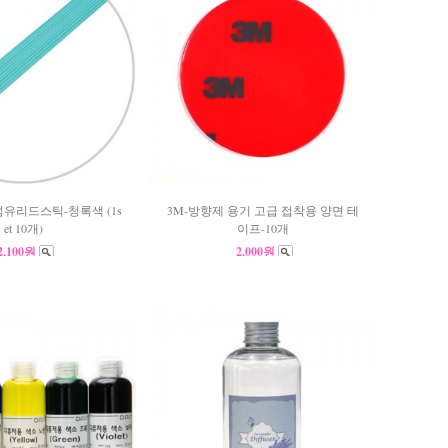
섬유리드스틱-청록색 (1s
3M-방향제 용기 고급 접착용 양면 테
et 10개)
이프-10개
2,100원
2,000원