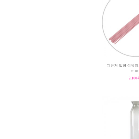
디퓨저 발향 섬유리드
et 1
2,10