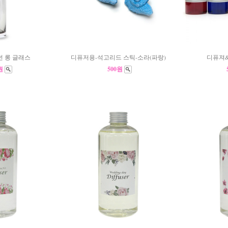
던 롱 글래스
디퓨저용-석고리드 스틱-소라(파랑)
디퓨져
0원
500원