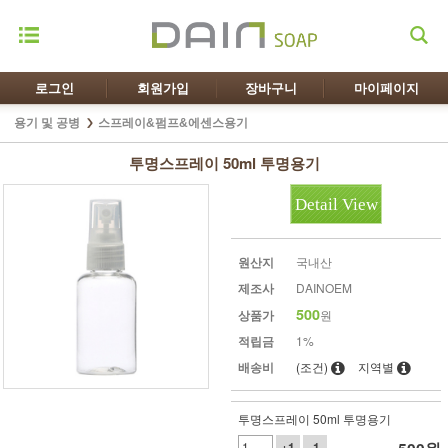
로그인
회원가입
장바구니
마이페이지
용기 및 공병
스프레이&펌프&에센스용기
투명스프레이 50ml 투명용기
Detail View
원산지
국내산
제조사
DAINOEM
500
상품가
원
적립금
1%
배송비
(조건)
지역별
투명스프레이 50ml 투명용기
+1
-1