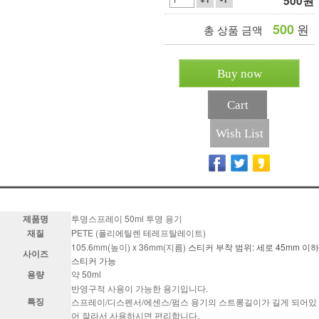
500
원
500
원
총 상품 금액
Buy now
Cart
Wish List
제품명
투명스프레이 50ml 투명 용기
재질
PETE (폴리에틸렌 테레프탈레이트)
105.6mm(높이) x 36mm(지름)
스
티커 부착 범위: 세로 45mm 이하
사이즈
스티커 가능
용량
약 50ml
반영구적 사용이 가능한 용기입니다.
특징
스프레이/디스펜서/에센스/펌스 용기의 스트롱길이가 길게 되어있
어 잘라서 사용하시면 편리합니다.