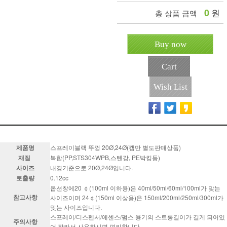
0
원
총 상품 금액
Buy now
Cart
Wish List
제품명
스프레이블랙 뚜껑 20Ø,24Ø(캡만 별도판매상품)
재질
복합(PP,STS304WPB,스텐강, PE박킹등)
사이즈
내경기준으로 20Ø,24Ø입니다.
토출량
0.12cc
옵션창에20 ￠(100ml 이하용)은 40ml/50ml/60ml/100ml가 맞는
참고사항
사이즈이며 24￠(150ml 이상용)은 150ml/200ml/250ml/300ml가
맞는 사이즈입니다.
스프레이/디스펜서/에센스/펌스 용기의 스트롱길이가 길게 되어있
주의사항
어 잘라서 사용하시면 편리합니다.