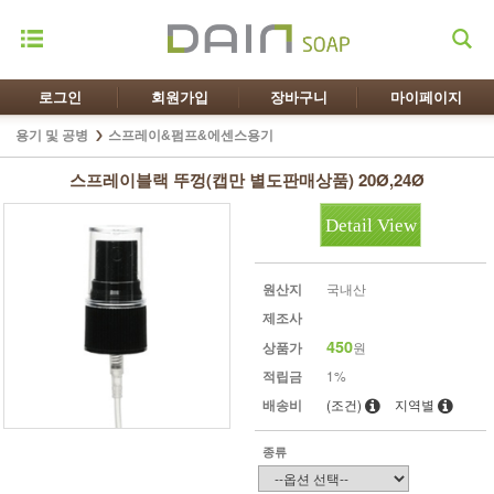
로그인
회원가입
장바구니
마이페이지
용기 및 공병
스프레이&펌프&에센스용기
스프레이블랙 뚜껑(캡만 별도판매상품) 20Ø,24Ø
Detail View
원산지
국내산
제조사
450
상품가
원
적립금
1%
배송비
(조건)
지역별
종류