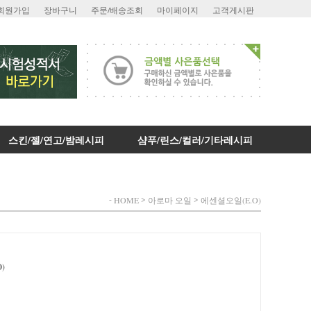
회원가입
장바구니
주문/배송조회
마이페이지
고객게시판
스킨/젤/연고/밤레시피
샴푸/린스/컬러/기타레시피
-
>
>
HOME
아로마 오일
에센셜오일(E.O)
O)