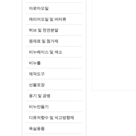
아로마오일
캐리어오일 및 버터류
허브 및 천연분말
원재료 및 첨가제
비누베이스 및 색소
비누틀
제작도구
선물포장
용기 및 공병
비누만들기
디퓨저향수 및 석고방향제
욕실용품