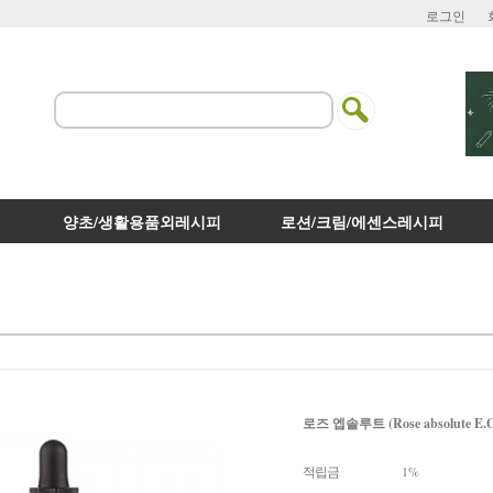
로그인
양초/생활용품외레시피
로션/크림/에센스레시피
로즈 엡솔루트 (Rose absolute E.
적립금
1%