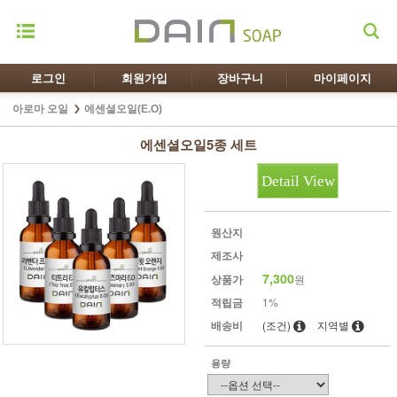
로그인
회원가입
장바구니
마이페이지
아로마 오일
에센셜오일(E.O)
에센셜오일5종 세트
Detail View
원산지
제조사
7,300
상품가
원
적립금
1%
배송비
(조건)
지역별
용량