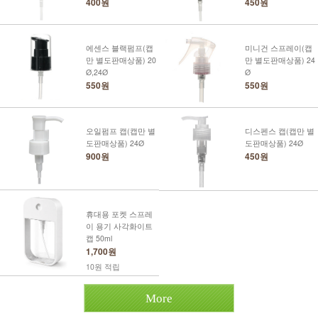
400원
450원
에센스 블랙펌프(캡
미니건 스프레이(캡
만 별도판매상품) 20
만 별도판매상품) 24
Ø,24Ø
Ø
550원
550원
오일펌프 캡(캡만 별
디스펜스 캡(캡만 별
도판매상품) 24Ø
도판매상품) 24Ø
900원
450원
휴대용 포켓 스프레
이 용기 사각화이트
캡 50ml
1,700원
10원 적립
More