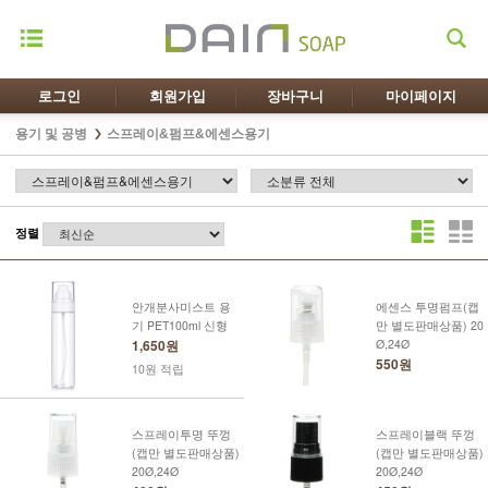
로그인
회원가입
장바구니
마이페이지
용기 및 공병
스프레이&펌프&에센스용기
정렬
안개분사미스트 용
에센스 투명펌프(캡
기 PET100ml 신형
만 별도판매상품) 20
1,650원
Ø,24Ø
550원
10원 적립
스프레이투명 뚜껑
스프레이블랙 뚜껑
(캡만 별도판매상품)
(캡만 별도판매상품)
20Ø,24Ø
20Ø,24Ø