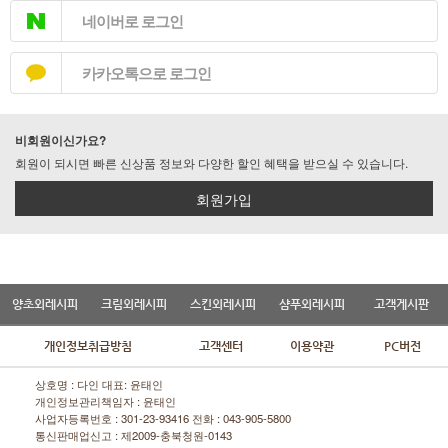
네이버로 로그인
카카오톡으로 로그인
비회원이신가요?
회원이 되시면 빠른 신상품 정보와 다양한 할인 혜택을 받으실 수 있습니다.
회원가입
양초외레시피
크림외레시피
스킨외레시피
샴푸외레시피
고객게시판
개인정보취급방침
고객센터
이용약관
PC버전
상호명 : 다인 대표: 윤태인
개인정보관리책임자 : 윤태인
사업자등록번호 : 301-23-93416 전화 :
043-905-5800
통신판매업신고 : 제2009-충북청원-0143