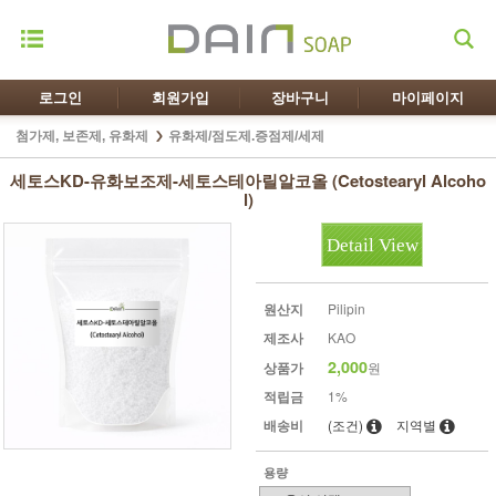
로그인
회원가입
장바구니
마이페이지
첨가제, 보존제, 유화제
유화제/점도제.증점제/세제
세토스KD-유화보조제-세토스테아릴알코올 (Cetostearyl Alcoho
l)
Detail View
원산지
Pilipin
제조사
KAO
2,000
상품가
원
적립금
1%
배송비
(조건)
지역별
용량