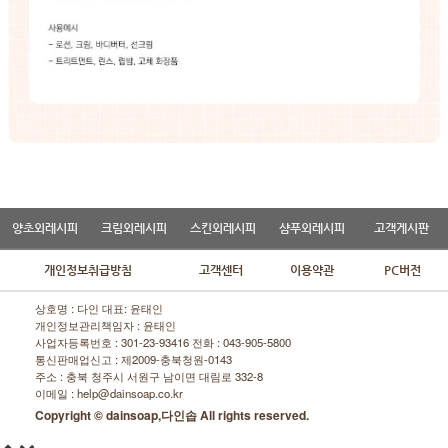
양초외레시피
크림외레시피
스킨외레시피
샴푸외레시피
고객게시판
개인정보취급방침
고객센터
이용약관
PC버전
상호명 : 다인 대표: 윤태인
개인정보관리책임자 : 윤태인
사업자등록번호 : 301-23-93416 전화 :
043-905-5800
통신판매업신고 : 제2009-충북청원-0143
주소 : 충북 청주시 서원구 남이면 대림로 332-8
이메일 : help@dainsoap.co.kr
Copyright © dainsoap,다인솝 All rights reserved.