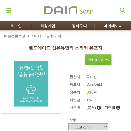
로그인
회원가입
장바구니
마이페이지
예쁜선물포장
스티커
공용/기타
핸드메이드 섬유유연제 스티커 유포지
Detail View
원산지
국내산
제조사
DainOEM
630
상품가
원
적립금
1%
배송비
(조건)
지역별
수량