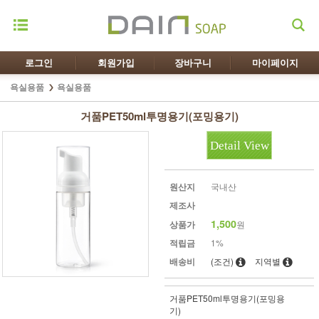
로그인
회원가입
장바구니
마이페이지
욕실용품
욕실용품
거품PET50ml투명용기(포밍용기)
Detail View
원산지
국내산
제조사
1,500
상품가
원
적립금
1%
배송비
(조건)
지역별
거품PET50ml투명용기(포밍용
기)