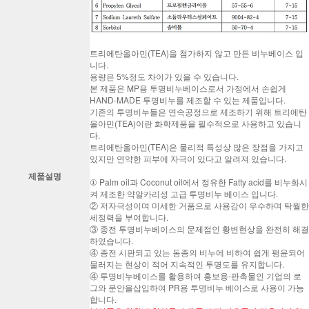
트리에탄올아민(TEA)을 첨가하지 않고 만든 비누베이스 입
니다.
용량은 5%정도 차이가 있을 수 있습니다.
본 제품은 MP용 투명비누베이스로서 가정에서 손쉽게
HAND-MADE 투명비누를 제조할 수 있는 제품입니다.
기존의 투명비누들은 연속공정으로 제조하기 위해 트리에탄
올아민(TEA)이란 화학제품을 필수적으로 사용하고 있습니
다.
트리에탄올아민(TEA)은 물리적 특성상 많은 장점을 가지고
있지만 연약한 피부에 자극이 있다고 알려져 있습니다.
제품설명
① Palm oil과 Coconut oil에서 정유한 Fatty acid를 비누화시
켜 제조한 약알카리성 고급 투명비누 베이스 입니다.
② 저자극성이며 미세한 거품으로 사용감이 우수하며 탁월한
세정력을 부여합니다.
③ 종전 투명비누베이스의 문제점인 황변현상을 완전히 해결
하였습니다.
④ 종전 시판되고 있는 동종의 비누에 비하여 쉽게 팽윤되어
물러지는 현상이 적어 지속적인 투명도를 유지합니다.
④ 투명비누베이스를 활용하여 홍보용-판촉물인 기업의 로
그와 문안을삽입하여 PR용 투명비누 베이스로 사용이 가능
합니다.