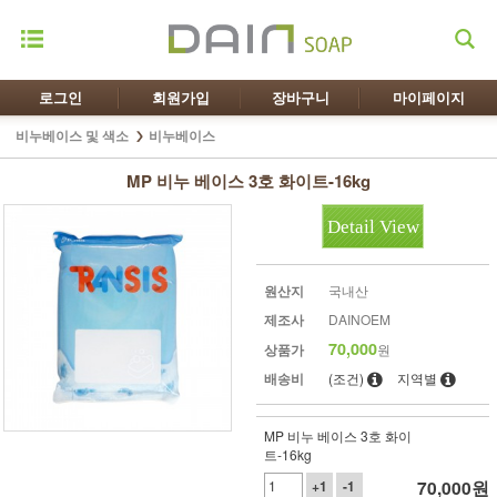
로그인
회원가입
장바구니
마이페이지
비누베이스 및 색소
비누베이스
MP 비누 베이스 3호 화이트-16kg
Detail View
원산지
국내산
제조사
DAINOEM
70,000
상품가
원
배송비
(조건)
지역별
MP 비누 베이스 3호 화이
트-16kg
70,000
원
+1
-1