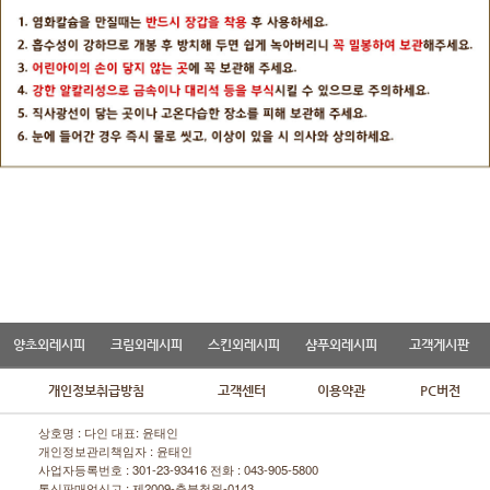
양초외레시피
크림외레시피
스킨외레시피
샴푸외레시피
고객게시판
개인정보취급방침
고객센터
이용약관
PC버전
상호명 : 다인 대표: 윤태인
개인정보관리책임자 : 윤태인
사업자등록번호 : 301-23-93416 전화 :
043-905-5800
통신판매업신고 : 제2009-충북청원-0143