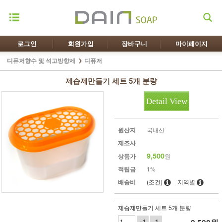
로그인
회원가입
장바구니
마이페이지
디퓨저향수 및 석고방향제
디퓨저
제습제만들기 세트 5개 분량
Detail View
원산지
국내산
제조사
9,500
상품가
원
적립금
1%
배송비
(조건)
지역별
제습제만들기 세트 5개 분량
+1
-1