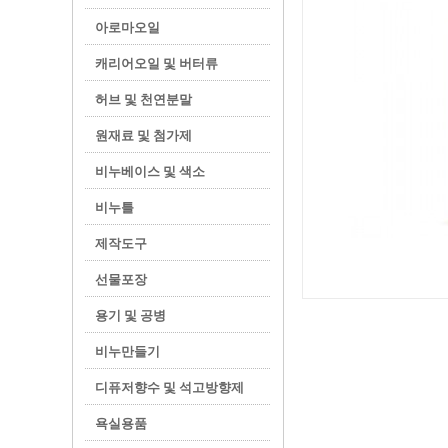
아로마오일
캐리어오일 및 버터류
허브 및 천연분말
원재료 및 첨가제
비누베이스 및 색소
비누틀
제작도구
선물포장
용기 및 공병
비누만들기
디퓨저향수 및 석고방향제
욕실용품