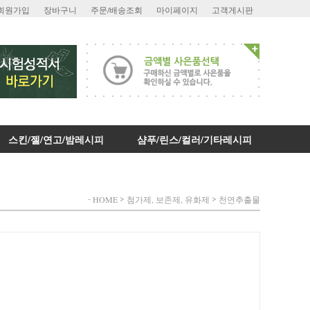
회원가입
장바구니
주문/배송조회
마이페이지
고객게시판
스킨/젤/연고/밤레시피
샴푸/린스/컬러/기타레시피
-
>
>
HOME
첨가제, 보존제, 유화제
천연추출물