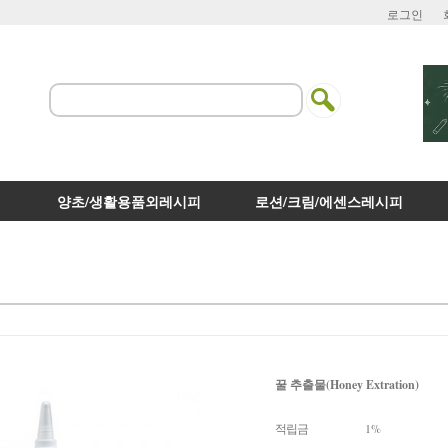
로그인
양초/생활용품외레시피
로션/크림/에센스레시피
꿀 추출물(Honey Extration)
적립금
1%