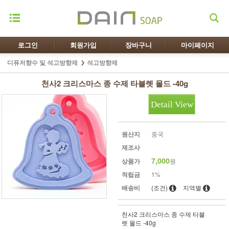
로그인
회원가입
장바구니
마이페이지
디퓨저향수 및 석고방향제
석고방향제
천사2 크리스마스 종 수제 타블렛 몰드 -40g
Detail View
원산지
중국
제조사
7,000
상품가
원
적립금
1%
배송비
(조건)
지역별
천사2 크리스마스 종 수제 타블
렛 몰드 -40g