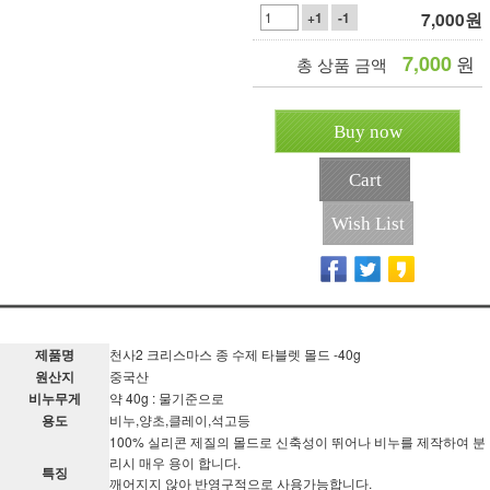
7,000
원
+1
-1
7,000
원
총 상품 금액
Buy now
Cart
Wish List
제품명
천사2 크리스마스 종 수제 타블렛 몰드 -40g
원산지
중국산
비누무게
약 40g : 물기준으로
용도
비누,양초,클레이,석고등
100% 실리콘 제질의 몰드로 신축성이 뛰어나 비누를 제작하여 분
리시 매우 용이 합니다.
특징
깨어지지 않아 반영구적으로 사용가능합니다.