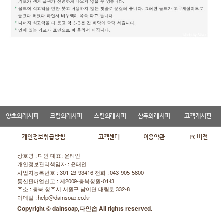
양초외레시피
크림외레시피
스킨외레시피
샴푸외레시피
고객게시판
개인정보취급방침
고객센터
이용약관
PC버전
상호명 : 다인 대표: 윤태인
개인정보관리책임자 : 윤태인
사업자등록번호 : 301-23-93416 전화 :
043-905-5800
통신판매업신고 : 제2009-충북청원-0143
주소 : 충북 청주시 서원구 남이면 대림로 332-8
이메일 : help@dainsoap.co.kr
Copyright © dainsoap,다인솝 All rights reserved.