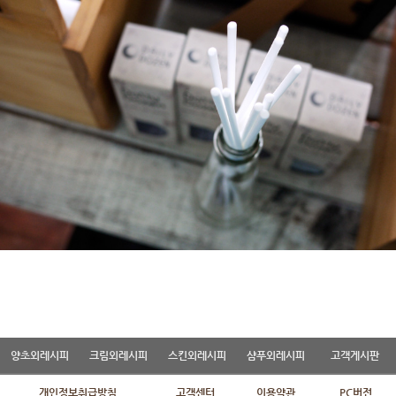
양초외레시피
크림외레시피
스킨외레시피
샴푸외레시피
고객게시판
개인정보취급방침
고객센터
이용약관
PC버전