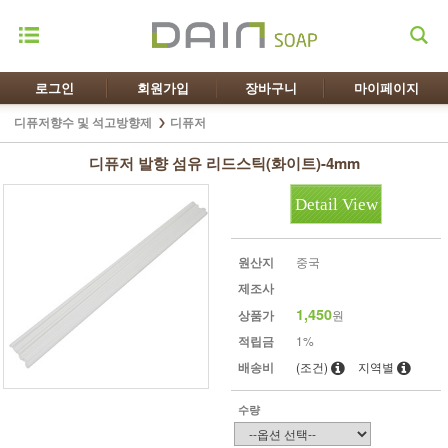
로그인
회원가입
장바구니
마이페이지
디퓨저향수 및 석고방향제
디퓨저
디퓨저 발향 섬유 리드스틱(화이트)-4mm
Detail View
원산지
중국
제조사
1,450
상품가
원
적립금
1%
배송비
(조건)
지역별
수량