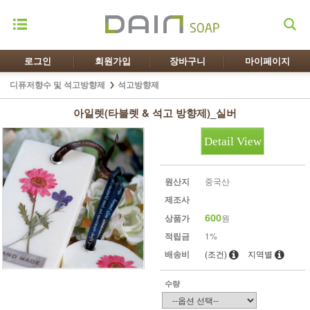
로그인
회원가입
장바구니
마이페이지
디퓨저향수 및 석고방향제
석고방향제
아일렛(타블렛 & 석고 방향제)_실버
Detail View
원산지
중국산
제조사
600
상품가
원
적립금
1%
배송비
(조건)
지역별
수량