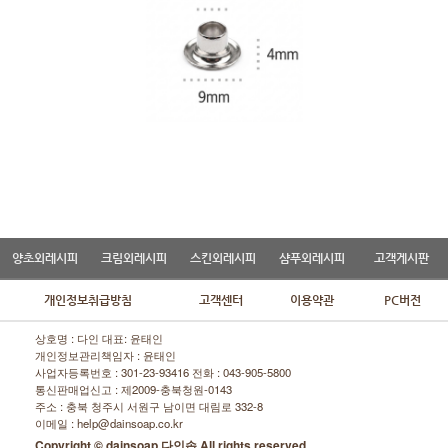
양초외레시피
크림외레시피
스킨외레시피
샴푸외레시피
고객게시판
개인정보취급방침
고객센터
이용약관
PC버전
상호명 : 다인 대표: 윤태인
개인정보관리책임자 : 윤태인
사업자등록번호 : 301-23-93416 전화 :
043-905-5800
통신판매업신고 : 제2009-충북청원-0143
주소 : 충북 청주시 서원구 남이면 대림로 332-8
이메일 : help@dainsoap.co.kr
Copyright © dainsoap,다인솝 All rights reserved.