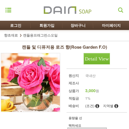
로그인
회원가입
장바구니
마이페이지
향초재료
캔들용프래그런스오일
캔들 및 디퓨저용 로즈 향(Rose Garden F.O)
Detail View
원산지
국내산
제조사
3,000
상품가
원
적립금
1%
배송비
(조건)
지역별
용량을 선
택하세요