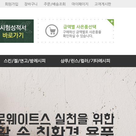
회원가입
장바구니
주문/배송조회
마이페이지
고객게시판
스킨/젤/연고/밤레시피
샴푸/린스/컬러/기타레시피