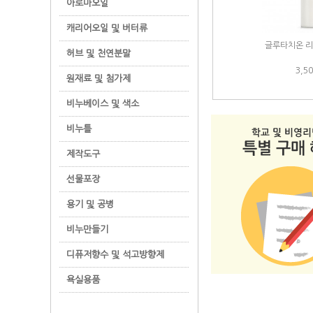
아로마오일
캐리어오일 및 버터류
글루타치온 리포
허브 및 천연분말
3,5
원재료 및 첨가제
비누베이스 및 색소
비누틀
제작도구
선물포장
용기 및 공병
비누만들기
디퓨저향수 및 석고방향제
욕실용품