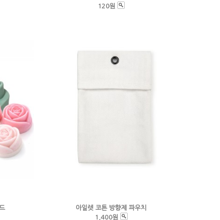
120원
몰드
아일렛 코튼 방향제 파우치
1,400원