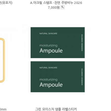
션(유포지)
A.아크릴 스템프 -천연 주방비누 2026
7,000원
0mm
그린 모이스처 앰플 라벨스티커