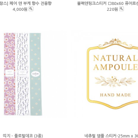
랑스] 페어 앤 부케 향수 전용향
블랙앤핑크스티커 □80x60 퓨어로
4,000원
220원
띠지 - 플로럴데코 (3종)
네츄럴 앰플 스티커-25mm x 3