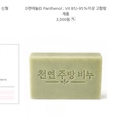
 신형
D판테놀(D Panthenol ; Vit B5)-95%이상 고함량
제품
3,000원