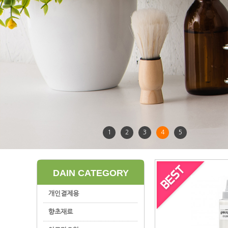
1
2
3
4
5
DAIN CATEGORY
개인결제용
향초재료