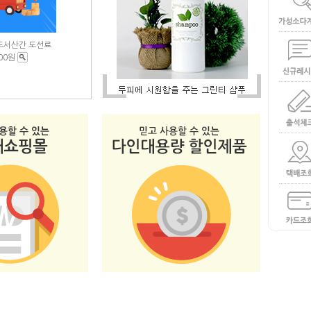
도서산간 도선료
000원