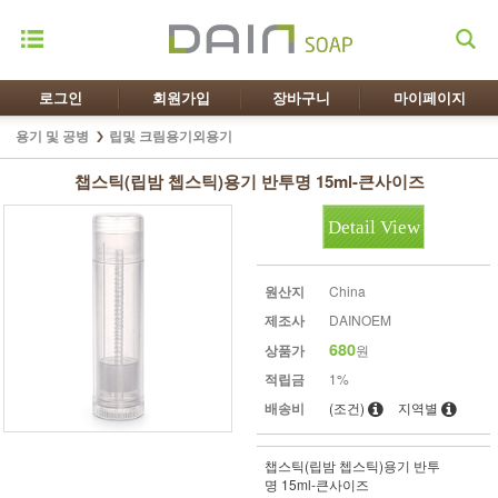
로그인
회원가입
장바구니
마이페이지
용기 및 공병
립및 크림용기외용기
챕스틱(립밤 쳅스틱)용기 반투명 15ml-큰사이즈
Detail View
원산지
China
제조사
DAINOEM
680
상품가
원
적립금
1%
배송비
(조건)
지역별
챕스틱(립밤 쳅스틱)용기 반투
명 15ml-큰사이즈