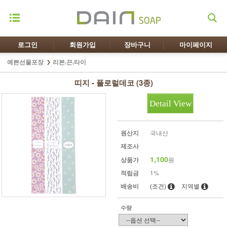
로그인
회원가입
장바구니
마이페이지
예쁜선물포장
리본.끈.타이
띠지 - 플로럴데코 (3종)
Detail View
원산지
국내산
제조사
1,100
상품가
원
적립금
1%
배송비
(조건)
지역별
수량