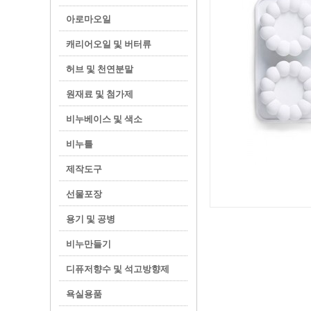
아로마오일
캐리어오일 및 버터류
허브 및 천연분말
원재료 및 첨가제
비누베이스 및 색소
비누틀
제작도구
선물포장
용기 및 공병
비누만들기
디퓨저향수 및 석고방향제
욕실용품