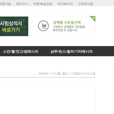
회원가입
장바구니
주문/배송조회
마이페이지
고객게시판
스킨/젤/연고/밤레시피
샴푸/린스/컬러/기타레시피
-
>
>
HOME
비누틀 (몰드)
대형&다구&기둥