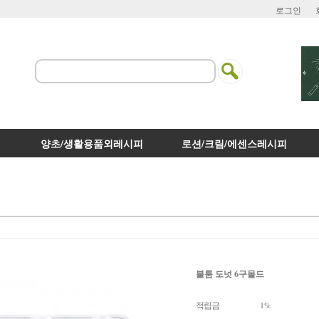
로그인
양초/생활용품외레시피
로션/크림/에센스레시피
블룸 도넛 6구몰드
적립금
1%