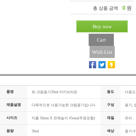
0
원
총 상품 금액
Buy now
Cart
Wish List
품명
용도
유-크림용기50ml 카키브라운
다용도
제품설명
구성
다목적으로 사용가능한 크림용기입니다.
용기, 
사이즈
재질
지름 56mm X 전체높이 45mm(뚜껑포함)
유리
용량
색상
50ml
용기-