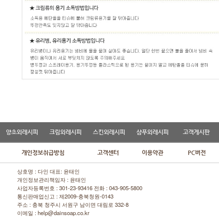
양초외레시피
크림외레시피
스킨외레시피
샴푸외레시피
고객게시판
개인정보취급방침
고객센터
이용약관
PC버전
상호명 : 다인 대표: 윤태인
개인정보관리책임자 : 윤태인
사업자등록번호 : 301-23-93416 전화 :
043-905-5800
통신판매업신고 : 제2009-충북청원-0143
주소 : 충북 청주시 서원구 남이면 대림로 332-8
이메일 : help@dainsoap.co.kr