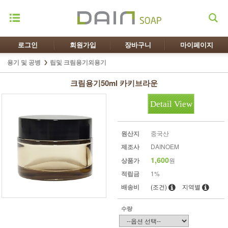
로그인
회원가입
장바구니
마이페이지
용기 및 공병
립및 크림용기외용기
크림용기50ml 카키브라운
Detail View
원산지
중국산
제조사
DAINOEM
1,600
상품가
원
적립금
1%
배송비
(조건)
지역별
수량