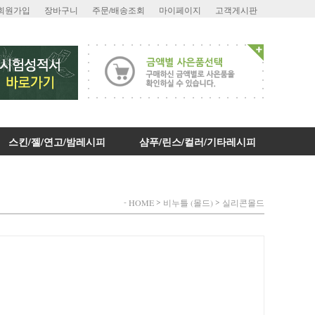
회원가입
장바구니
주문/배송조회
마이페이지
고객게시판
스킨/젤/연고/밤레시피
샴푸/린스/컬러/기타레시피
-
>
>
HOME
비누틀 (몰드)
실리콘몰드