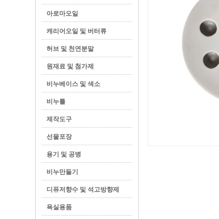
아로마오일
캐리어오일 및 버터류
허브 및 천연분말
원재료 및 첨가제
비누베이스 및 색소
비누틀
제작도구
선물포장
용기 및 공병
비누만들기
디퓨저향수 및 석고방향제
욕실용품