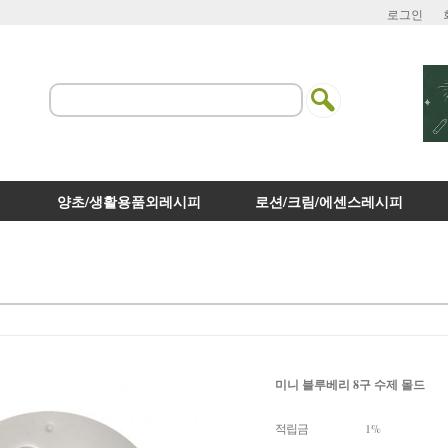
로그인
양초/생활용품외레시피
로션/크림/에센스레시피
미니 블루베리 8구 수제 몰드
적립금
1%