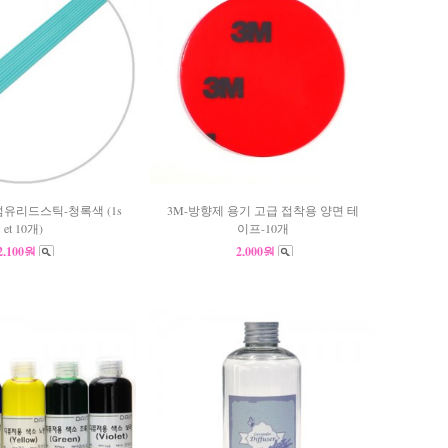
섬유리드스틱-청록색 (1s
3M-방향제 용기 고급 접착용 양면 테
et 10개)
이프-10개
2,100원
2,000원