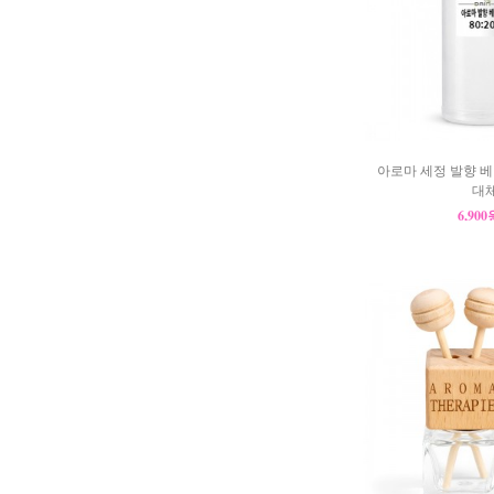
아로마 세정 발향 베이
대체
6,90