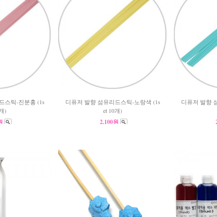
스틱-진분홍 (1s
디퓨저 발향 섬유리드스틱-노랑색 (1s
디퓨저 발향 
0개)
et 10개)
0원
2,100원