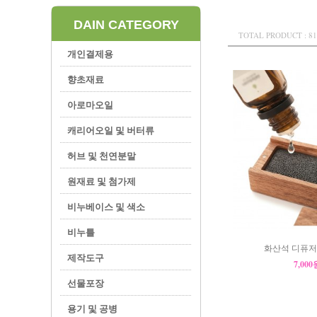
DAIN CATEGORY
TOTAL PRODUCT : 81
개인결제용
향초재료
아로마오일
캐리어오일 및 버터류
허브 및 천연분말
원재료 및 첨가제
비누베이스 및 색소
비누틀
화산석 디퓨저
제작도구
7,00
선물포장
용기 및 공병