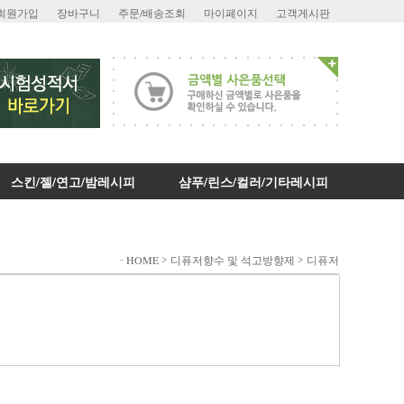
회원가입
장바구니
주문/배송조회
마이페이지
고객게시판
스킨/젤/연고/밤레시피
샴푸/린스/컬러/기타레시피
-
>
>
HOME
디퓨저향수 및 석고방향제
디퓨저