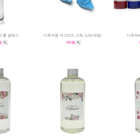
던 롱 글래스
디퓨저용-석고리드 스틱-소라(파랑)
디퓨져
0원
500원