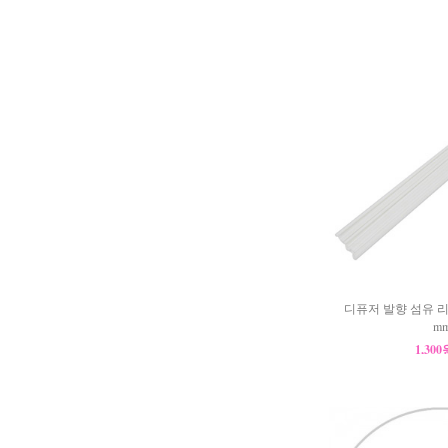
디퓨저 발향 섬유 리
m
1,30