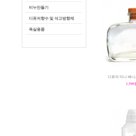
비누만들기
디퓨저향수 및 석고방향제
욕실용품
디퓨저 미니 베니스
1,50