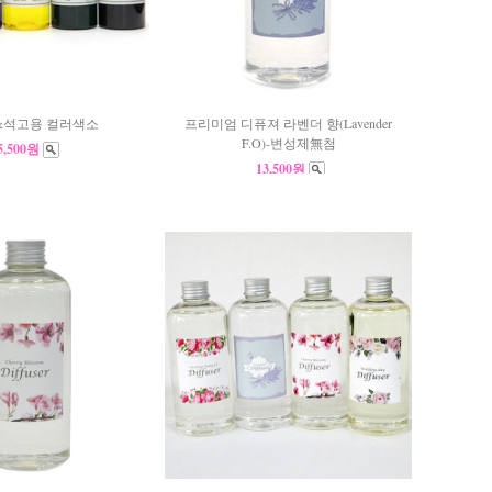
&석고용 컬러색소
프리미엄 디퓨져 라벤더 향(Lavender
F.O)-변성제無첨
5,500원
13,500원