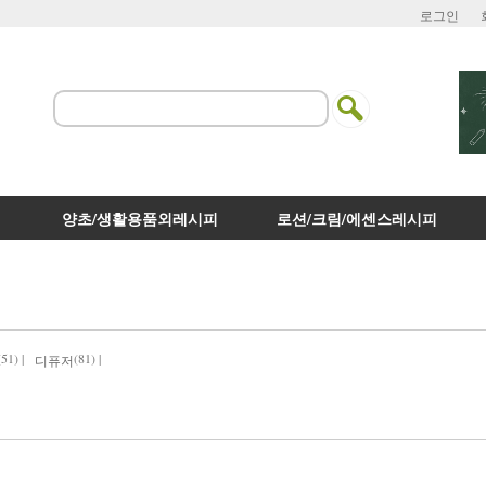
로그인
양초/생활용품외레시피
로션/크림/에센스레시피
(51) |
(81) |
디퓨저