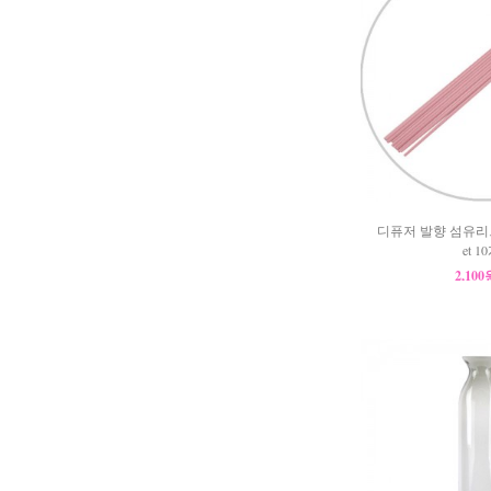
디퓨저 발향 섬유리드
et 1
2,10