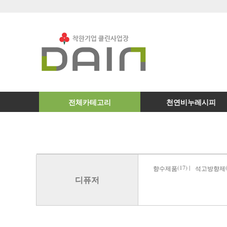
전체카테고리
천연비누레시피
(17) |
향수제품
석고방향제
디퓨저