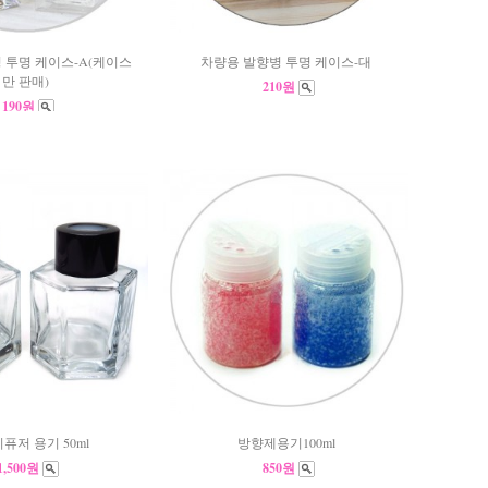
 투명 케이스-A(케이스
차량용 발향병 투명 케이스-대
만 판매)
210원
190원
퓨저 용기 50ml
방향제용기100ml
1,500원
850원