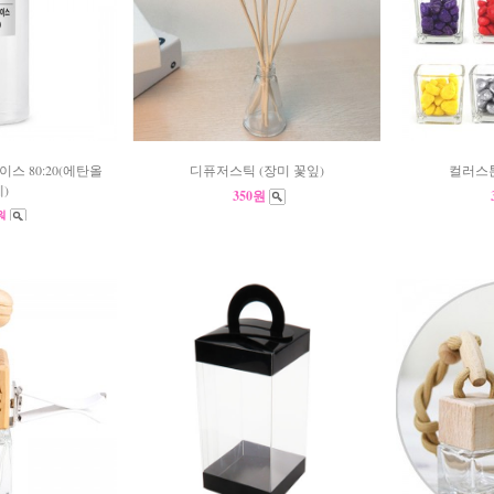
스 80:20(에탄올
디퓨저스틱 (장미 꽃잎)
컬러스톤
)
350원
0원