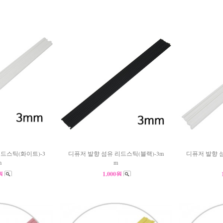
드스틱(화이트)-3
디퓨저 발향 섬유 리드스틱(블랙)-3m
디퓨저 발향 
m
m
0원
1,000원