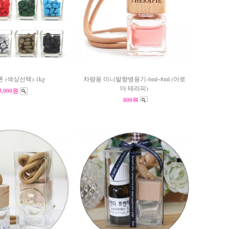
 (색상선택)-1kg
차량용 미니발향병용기-6ml~8ml (아로
마 테라피)
3,000원
800원