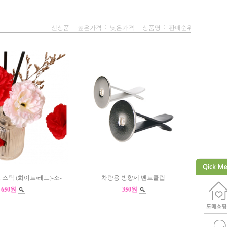
신상품
높은가격
낮은가격
상품명
판매순위
스틱 (화이트/레드)-소-
차량용 방향제 벤트클립
650원
350원