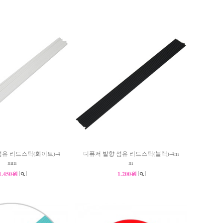
섬유 리드스틱(화이트)-4
디퓨저 발향 섬유 리드스틱(블랙)-4m
mm
m
1,450원
1,200원