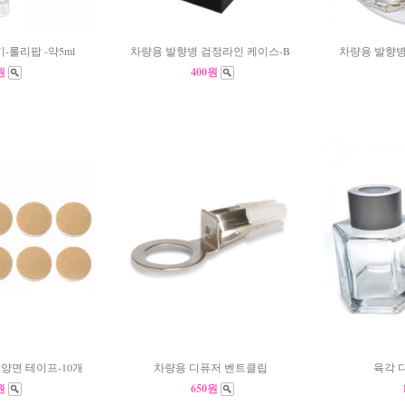
-롤리팝 -약5ml
차량용 발향병 검정라인 케이스-B
차량용 발향병
0원
400원
양면 테이프-10개
차량용 디퓨저 벤트클립
육각 디
0원
650원