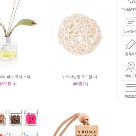
페이퍼 디퓨저 스틱
아로마발향 우드볼-대
3,500원
600원