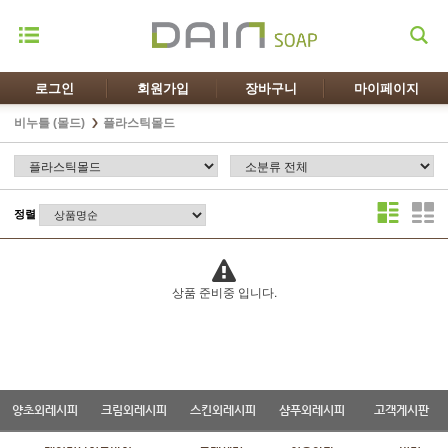
로그인
회원가입
장바구니
마이페이지
비누틀 (몰드)
플라스틱몰드
정렬
상품 준비중 입니다.
양초외레시피
크림외레시피
스킨외레시피
샴푸외레시피
고객게시판