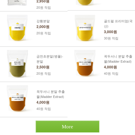
2,950원
20원 적립
강황분말
골드펄 프리미엄(국
2,000원
산)
3,000원
20원 적립
30원 적립
금전초분말(병풀)-
꼭두서니 분말 추출
분말
물(Madder Extract)
2,500원
4,000원
20원 적립
40원 적립
꼭두서니 분말 추출
물(Madder Extract)
4,000원
40원 적립
More