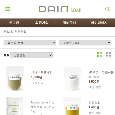
로그인
회원가입
장바구니
마이페이지
허브 및 천연분말
정렬
11가지 곡물가루
MSM 유기유황(식물
1,800원
성)-식용
3,500원
10원 적립
30원 적립
Natural plaste 석고
감초 분말
방향제용 석고분말
1,400원
1kg
10원 적립